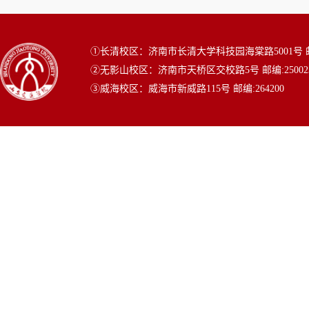
①长清校区：济南市长清大学科技园海棠路5001号 邮编
②无影山校区：济南市天桥区交校路5号 邮编:25002
③威海校区：威海市新威路115号 邮编:264200