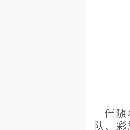
伴随
队、彩