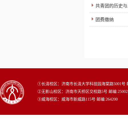
共青团的历史与
团费缴纳
①长清校区：济南市长清大学科技园海棠路5001号 邮编
②无影山校区：济南市天桥区交校路5号 邮编:25002
③威海校区：威海市新威路115号 邮编:264200