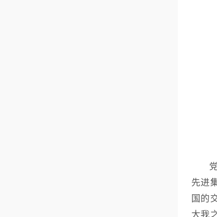
先进
国的
大我