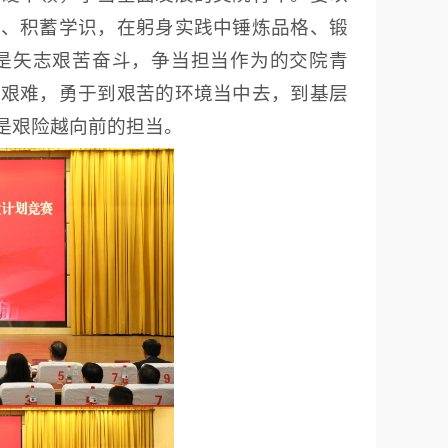
慧、积蓄学识，在躬身实践中锤炼品格、锻
是矢志艰苦奋斗，争当担当作为的交院青
畏艰难，勇于到艰苦的环境当中去，到基层
是艰险越向前的担当。