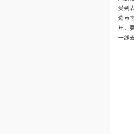
受到
造意
年。
一线