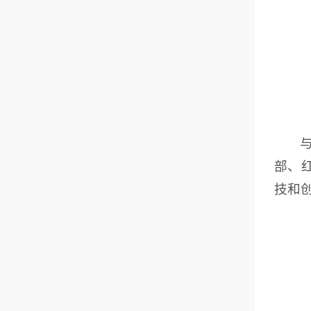
部、
技和创