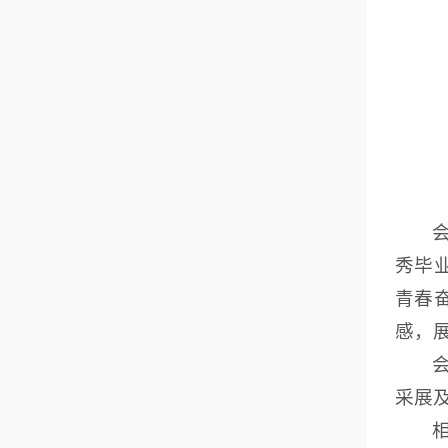
秀毕
青春
感，
采展