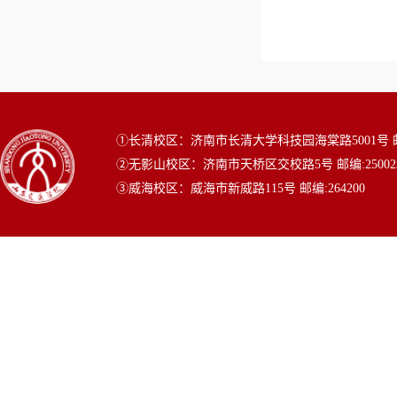
①长清校区：济南市长清大学科技园海棠路5001号 邮编
②无影山校区：济南市天桥区交校路5号 邮编:25002
③威海校区：威海市新威路115号 邮编:264200