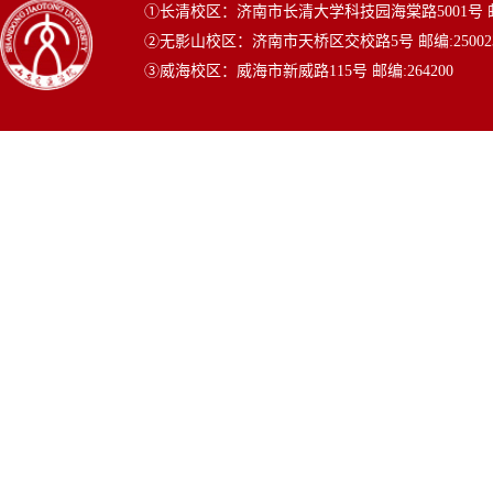
①长清校区：济南市长清大学科技园海棠路5001号 邮编
②无影山校区：济南市天桥区交校路5号 邮编:25002
③威海校区：威海市新威路115号 邮编:264200