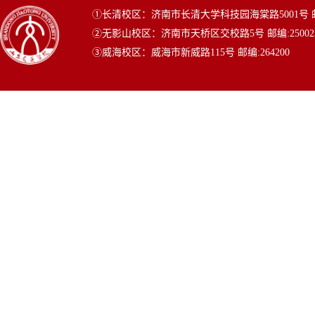
①长清校区：济南市长清大学科技园海棠路5001号 邮编
②无影山校区：济南市天桥区交校路5号 邮编:25002
③威海校区：威海市新威路115号 邮编:264200