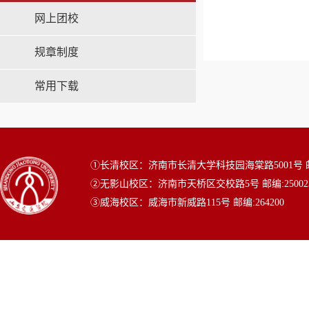
网上团校
规章制度
常用下载
①长清校区：济南市长清大学科技园海棠路5001号 邮编
②无影山校区：济南市天桥区交校路5号 邮编:25002
③威海校区：威海市新威路115号 邮编:264200