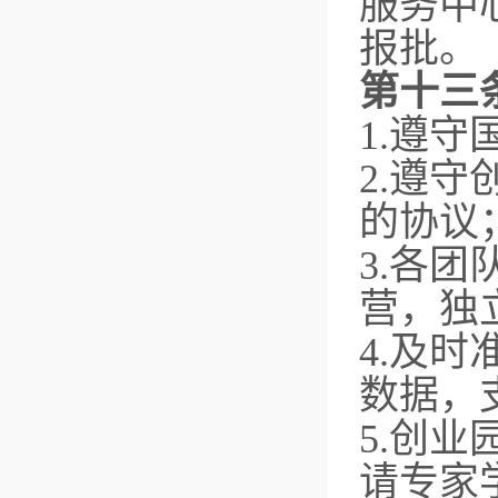
服务中
报批。
第十三
1.遵
2.遵
的协议
3.各
营，独
4.及
数据，
5.创
请专家