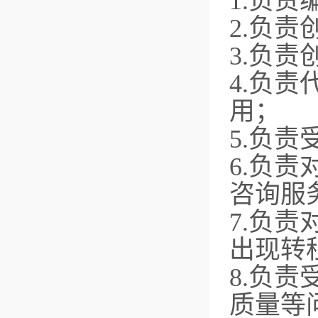
1.负
2.负
3.负
4.负
用；
5.负
6.负
咨询服
7.负
出现转
8.负
质量等