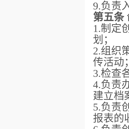
9.负
第五条
1.制
划；
2.组
传活动
3.检
4.负
建立档
5.负
报表的