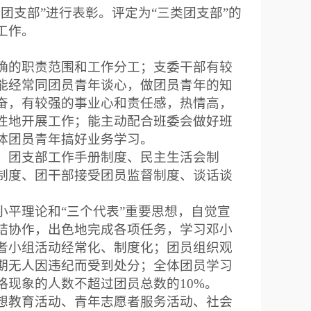
类团支部”进行表彰。评定为“三类团支部”的
工作。
确的职责范围和工作分工；支委干部有较
能经常同团员青年谈心，做团员青年的知
奋，有较强的事业心和责任感，热情高，
性地开展工作；能主动配合班委会做好班
体团员青年搞好业务学习。
、团支部工作手册制度、民主生活会制
制度、团干部接受团员监督制度、谈话谈
平理论和“三个代表”重要思想，自觉宣
结协作，出色地完成各项任务，学习邓小
者小组活动经常化、制度化；团员组织观
期无人因违纪而受到处分；全体团员学习
现象的人数不超过团员总数的10%。
想教育活动、青年志愿者服务活动、社会