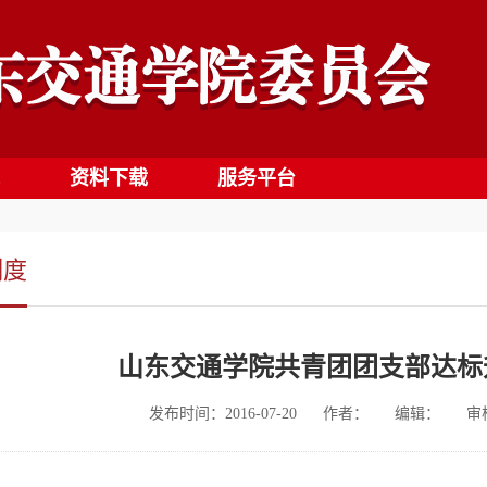
资料下载
服务平台
制度
山东交通学院共青团团支部达标
发布时间：2016-07-20
作者：
编辑：
审