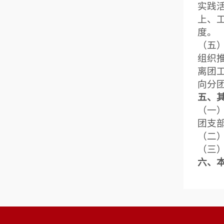
实践
上、
度。
（五
组织
离团
向分
五、
（一
团支部
（二
（三
六、