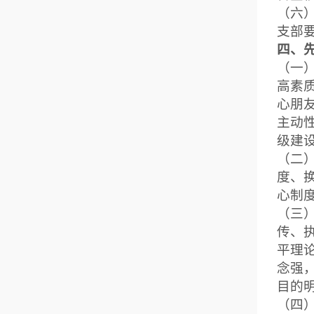
（六）
支部
四、
（一
高素
心朋
主动
级建
（二
度、
心制
（三
传、
平理
念强
目的
（四