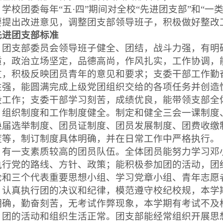
学校团委每年“五·四”期间对全校“先进团支部”和“一
要提出改进意见，调整团支部领导班子，积极做好整改
先进团支部标准
）团支部委员会领导班子健全、团结，战斗力强，有明
质，政治立场坚定，品德高尚，作风扎实，工作协调，
友，积极反映团员青年的意见和要求；支委干部工作勤
性强，能圆满完成上级党团组织交给的各项任务并创造
设工作；支委干部学习刻苦，成绩优良，能带领支部全
）组织制度和工作制度健全。制定和健全三会一课制度
换届选举制度、团员证制度、团员发展制度、团费收缴
度等，制订制度具体明确，并在日常工作中严格执行。
）有一支素质较高的团员队伍。全体团员能努力学习邓小
执行党的路线、方针、政策；能积极参加团的活动，团
论和三个代表重要思想小组、学习党章小组、青年志愿
，认真执行团的决议和纪律，模范遵守校纪校规，本学
明确，勤奋刻苦，无考试作弊现象，本学期有考试不及格
）团的活动和组织生活正常。团支部能经常组织开展思